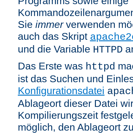
Programms sowie einige
Kommandozeilenargument
Sie
immer
verwenden möc
auch das Skript
apache2
und die Variable
am
HTTPD
Das Erste was
mac
httpd
ist das Suchen und Einle
Konfigurationsdatei
apac
Ablageort dieser Datei wi
Kompilierungszeit festgele
möglich, den Ablageort zu