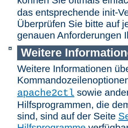
können Sie oftmals einfa
das entsprechende init-Ve
Überprüfen Sie bitte auf j
genauen Anforderungen I
Weitere Informatio
Weitere Informationen üb
Kommandozeilenoptione
sowie ande
apache2ctl
Hilfsprogrammen, die dem
sind, sind auf der Seite
Se
Hilfsprogramme
verfügbar.