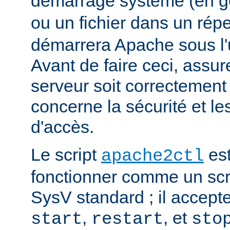
démarrage système (en g
ou un fichier dans un rép
démarrera Apache sous l'ut
Avant de faire ceci, assu
serveur soit correctement
concerne la sécurité et les
d'accès.
Le script
est
apache2ctl
fonctionner comme un scrip
SysV standard ; il accept
,
, et
start
restart
sto