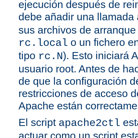
ejecución después de rein
debe añadir una llamada
sus archivos de arranqu
o un fichero en
rc.local
tipo
). Esto iniciar
rc.N
usuario root. Antes de ha
de que la configuración d
restricciones de acceso d
Apache están correctamen
El script
est
apache2ctl
actuar como un script est