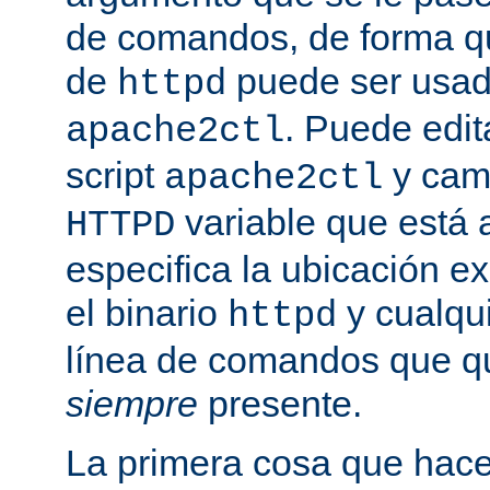
de comandos, de forma qu
de
puede ser usad
httpd
. Puede edit
apache2ctl
script
y camb
apache2ctl
variable que está a
HTTPD
especifica la ubicación e
el binario
y cualqu
httpd
línea de comandos que qu
siempre
presente.
La primera cosa que hac