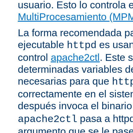
usuario. Esto lo controla 
MultiProcesamiento (MP
La forma recomendada par
ejecutable
es usan
httpd
control
apache2ctl
. Este s
determinadas variables d
necesarias para que
htt
correctamente en el siste
después invoca el binari
pasa a httpd
apache2ctl
argumento que se le pase 